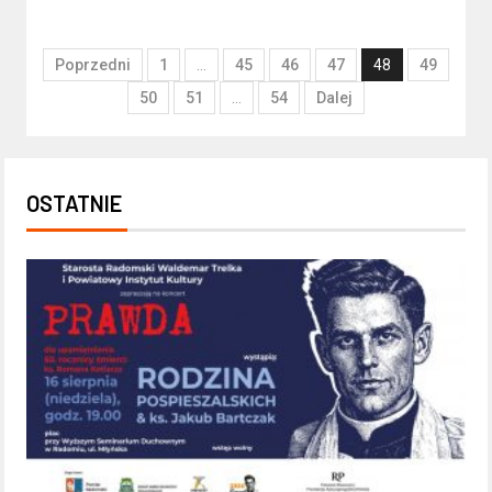
Poprzedni
1
…
45
46
47
48
49
50
51
…
54
Dalej
OSTATNIE