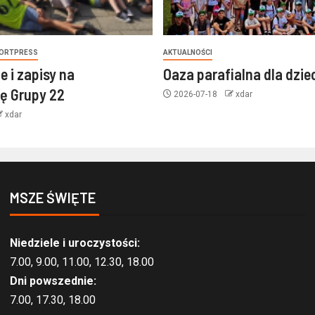
ORTPRESS
AKTUALNOŚCI
e i zapisy na
Oaza parafialna dla dzie
ę Grupy 22
2026-07-18
xdar
xdar
MSZE ŚWIĘTE
Niedziele i uroczystości:
7.00, 9.00, 11.00, 12.30, 18.00
Dni powszednie:
7.00, 17.30, 18.00