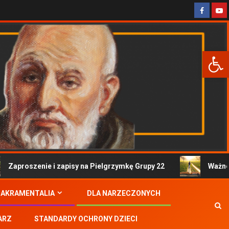
Otwórz 
Zaproszenie i zapisy na Pielgrzymkę Grupy 22
Ważne i
SAKRAMENTALIA
DLA NARZECZONYCH
ARZ
STANDARDY OCHRONY DZIECI