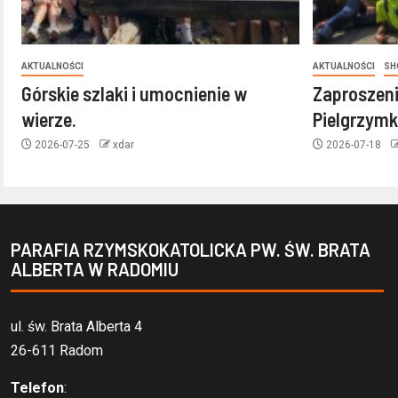
AKTUALNOŚCI
AKTUALNOŚCI
SH
Górskie szlaki i umocnienie w
Zaproszeni
wierze.
Pielgrzymk
2026-07-25
xdar
2026-07-18
PARAFIA RZYMSKOKATOLICKA PW. ŚW. BRATA
ALBERTA W RADOMIU
ul. św. Brata Alberta 4
26-611 Radom
Telefon
: