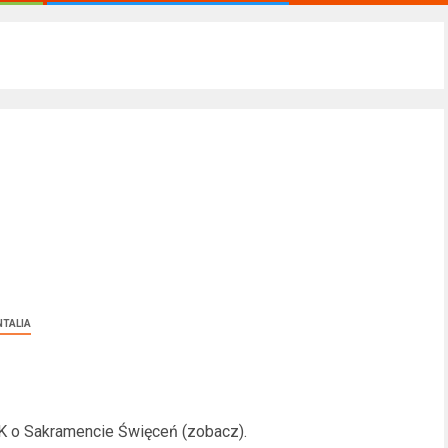
NTALIA
K o Sakramencie Święceń (zobacz).