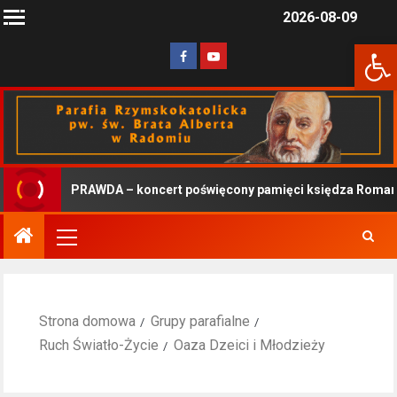
2026-08-09
Otwórz 
PRAWDA – koncert poświęcony pamięci księdza Romana K
Strona domowa
Grupy parafialne
Ruch Światło-Życie
Oaza Dzeici i Młodzieży