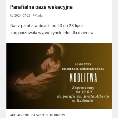
Parafialna oaza wakacyjna
2024-07-29
xdar
Nasz parafia w dniach od 23 do 28 lipca
zorganizowała wypoczynek letni dla dzieci w…
AKTUALNOŚCI
OAZA DZEICI I MŁODZIEŻY