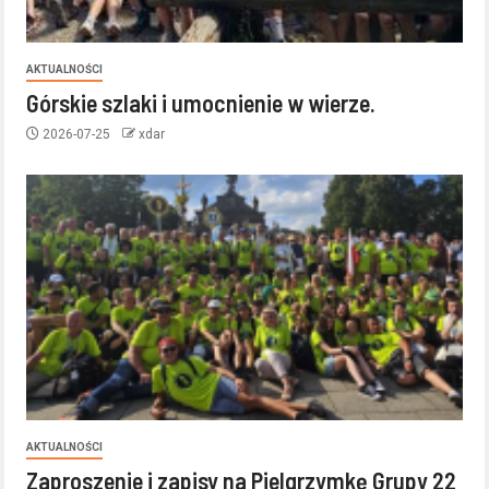
AKTUALNOŚCI
Górskie szlaki i umocnienie w wierze.
2026-07-25
xdar
AKTUALNOŚCI
Zaproszenie i zapisy na Pielgrzymkę Grupy 22