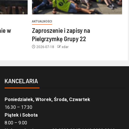
AKTUALNOŚCI
nie w
Zaproszenie i zapisy na
Pielgrzymkę Grupy 22
2026-07-18
xdar
KANCELARIA
Poniedziałek, Wtorek, Środa, Czwartek
16.30 – 17:30
Piątek i Sobota
8.00 – 9.00