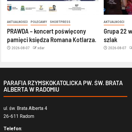
AKTUALNOŚCI
POLECAMY
SHORTPRESS
AKTUALNOŚCI
PRAWDA – koncert poświęcony
Grupa 22 w
pamięci księdza Romana Kotlarza.
szlak
2026-08-07
xdar
2026-08-07
PARAFIA RZYMSKOKATOLICKA PW. ŚW. BRATA
ALBERTA W RADOMIU
ul. św. Brata Alberta 4
26-611 Radom
Telefon
: