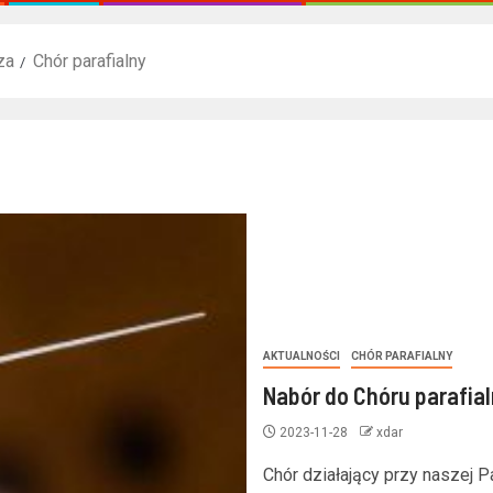
za
Chór parafialny
AKTUALNOŚCI
CHÓR PARAFIALNY
Nabór do Chóru parafia
2023-11-28
xdar
Chór działający przy naszej Pa