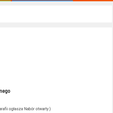
lnego
rafii ogłasza Nabór otwarty:)