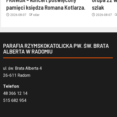
pamięci księdza Romana Kotlarza.
szlak
2026-08-07
xdar
2026-08-07
PARAFIA RZYMSKOKATOLICKA PW. ŚW. BRATA
ALBERTA W RADOMIU
ul. św. Brata Alberta 4
26-611 Radom
Telefon
:
48 366 12 14
515 682 954