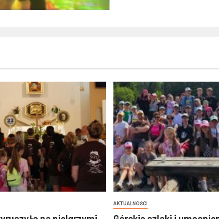
AKTUALNOŚCI
yruszyła na pielgrzymi
Górskie szlaki i umocnie