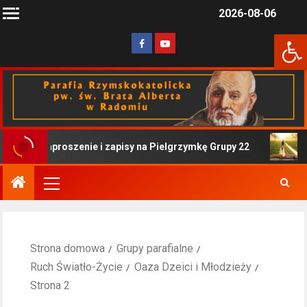
2026-08-06
Otwórz 
Zaproszenie i zapisy na Pielgrzymkę Grupy 22
W
Strona domowa
Grupy parafialne
Ruch Światło-Życie
Oaza Dzeici i Młodzieży
Strona 2