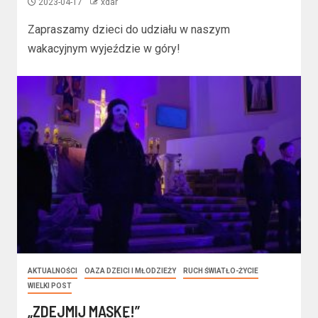
2023-04-17
xdar
Zapraszamy dzieci do udziału w naszym
wakacyjnym wyjeździe w góry!
AKTUALNOŚCI
OAZA DZEICI I MŁODZIEŻY
RUCH ŚWIATŁO-ŻYCIE
WIELKI POST
„ZDEJMIJ MASKĘ!”