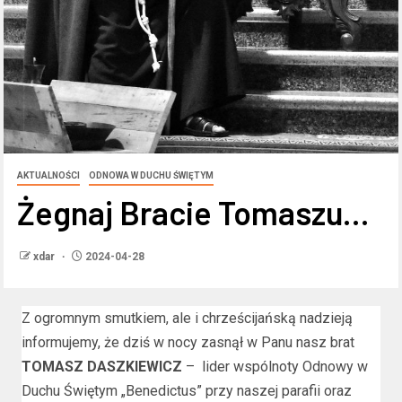
AKTUALNOŚCI
ODNOWA W DUCHU ŚWIĘTYM
Żegnaj Bracie Tomaszu…
xdar
2024-04-28
Z ogromnym smutkiem, ale i chrześcijańską nadzieją
informujemy, że dziś w nocy zasnął w Panu nasz brat
TOMASZ DASZKIEWICZ
– lider wspólnoty Odnowy w
Duchu Świętym „Benedictus” przy naszej parafii oraz