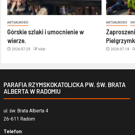
AKTUALNOŚCI
AKTUALNOŚCI
SH
Górskie szlaki i umocnienie w
Zaproszeni
wierze.
Pielgrzymk
2026-07-25
xdar
2026-07-18
PARAFIA RZYMSKOKATOLICKA PW. ŚW. BRATA
ALBERTA W RADOMIU
ul. św. Brata Alberta 4
26-611 Radom
Telefon
: