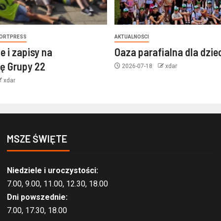
ORTPRESS
AKTUALNOŚCI
e i zapisy na
Oaza parafialna dla dzie
ę Grupy 22
2026-07-18
xdar
xdar
MSZE ŚWIĘTE
Niedziele i uroczystości:
7.00, 9.00, 11.00, 12.30, 18.00
Dni powszednie:
7.00, 17.30, 18.00