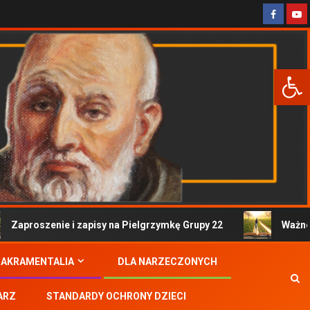
Otwórz 
Zaproszenie i zapisy na Pielgrzymkę Grupy 22
Ważne i
SAKRAMENTALIA
DLA NARZECZONYCH
ARZ
STANDARDY OCHRONY DZIECI