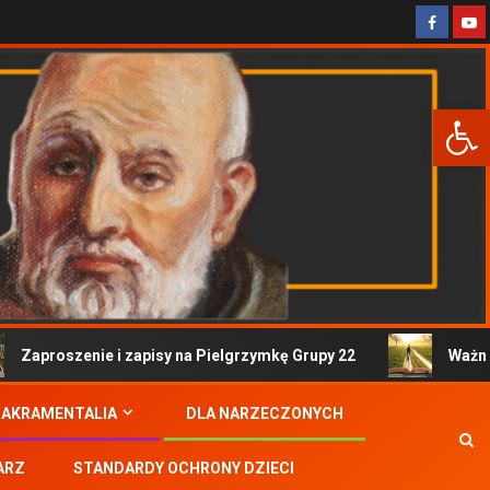
Otwórz 
Zaproszenie i zapisy na Pielgrzymkę Grupy 22
Ważne i
SAKRAMENTALIA
DLA NARZECZONYCH
ARZ
STANDARDY OCHRONY DZIECI