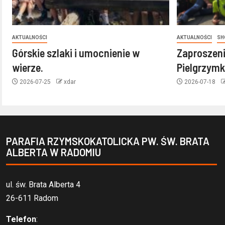
AKTUALNOŚCI
AKTUALNOŚCI
SH
Górskie szlaki i umocnienie w
Zaproszeni
wierze.
Pielgrzymk
2026-07-25
xdar
2026-07-18
PARAFIA RZYMSKOKATOLICKA PW. ŚW. BRATA
ALBERTA W RADOMIU
ul. św. Brata Alberta 4
26-611 Radom
Telefon
: