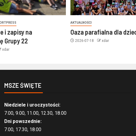
ORTPRESS
AKTUALNOŚCI
e i zapisy na
Oaza parafialna dla dzie
ę Grupy 22
2026-07-18
xdar
xdar
MSZE ŚWIĘTE
Niedziele i uroczystości:
7.00, 9.00, 11.00, 12.30, 18.00
Dni powszednie:
7.00, 17.30, 18.00