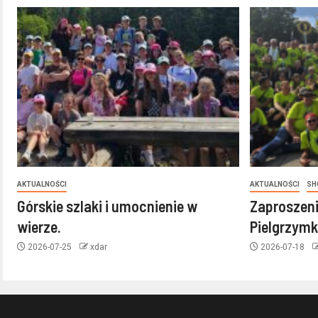
AKTUALNOŚCI
AKTUALNOŚCI
SH
Górskie szlaki i umocnienie w
Zaproszeni
wierze.
Pielgrzymk
2026-07-25
xdar
2026-07-18