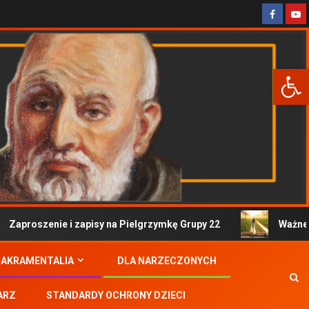
Otwórz 
aproszenie i zapisy na Pielgrzymkę Grupy 22
Ważne inf
SAKRAMENTALIA
DLA NARZECZONYCH
ARZ
STANDARDY OCHRONY DZIECI