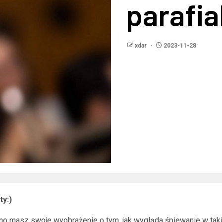
parafi
xdar
2023-11-28
ty:)
no masz swoje wyobrażenie o tym, jak wygląda śpiewanie w takim