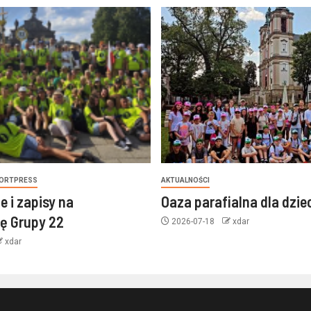
ORTPRESS
AKTUALNOŚCI
e i zapisy na
Oaza parafialna dla dzie
ę Grupy 22
2026-07-18
xdar
xdar