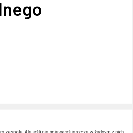
alnego
 zespole. Ale jeśli nie śpiewałeś jeszcze w żadnym z nich,