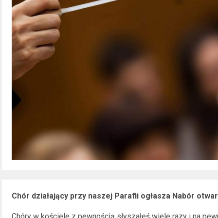
Chór działający przy naszej Parafii ogłasza Nabór otwar
Chóry w kościele z pewnością słyszałeś wiele razy i na pew