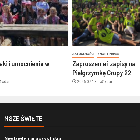
AKTUALNOŚCI
SHORTPRESS
laki i umocnienie w
Zaproszenie i zapisy na
Pielgrzymkę Grupy 22
xdar
2026-07-18
xdar
MSZE ŚWIĘTE
Niedziele i uroczystości: