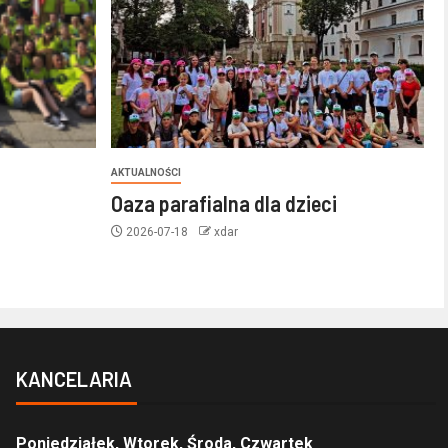
AKTUALNOŚCI
Oaza parafialna dla dzieci
2026-07-18
xdar
KANCELARIA
Poniedziałek, Wtorek, Środa, Czwartek