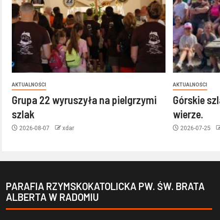
AKTUALNOŚCI
AKTUALNOŚCI
Grupa 22 wyruszyła na pielgrzymi
Górskie sz
szlak
wierze.
2026-08-07
xdar
2026-07-25
PARAFIA RZYMSKOKATOLICKA PW. ŚW. BRATA
ALBERTA W RADOMIU