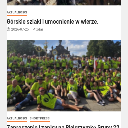
AKTUALNOŚCI
Górskie szlaki i umocnienie w wierze.
2026-07-25
xdar
AKTUALNOŚCI
SHORTPRESS
Zaproszenie i zapisy na Pielgrzymkę Grupy 22