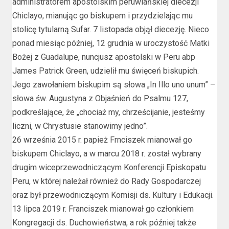
administratorem apostolskim peruwiańskiej diecezji
Chiclayo, mianując go biskupem i przydzielając mu
stolicę tytularną Sufar. 7 listopada objął diecezję. Nieco
ponad miesiąc później, 12 grudnia w uroczystość Matki
Bożej z Guadalupe, nuncjusz apostolski w Peru abp
James Patrick Green, udzielił mu święceń biskupich.
Jego zawołaniem biskupim są słowa „In Illo uno unum” –
słowa św. Augustyna z Objaśnień do Psalmu 127,
podkreślające, że „chociaż my, chrześcijanie, jesteśmy
liczni, w Chrystusie stanowimy jedno”.
26 września 2015 r. papież Frnciszek mianował go
biskupem Chiclayo, a w marcu 2018 r. został wybrany
drugim wiceprzewodniczącym Konferencji Episkopatu
Peru, w której należał również do Rady Gospodarczej
oraz był przewodniczącym Komisji ds. Kultury i Edukacji.
13 lipca 2019 r. Franciszek mianował go członkiem
Kongregacji ds. Duchowieństwa, a rok później także