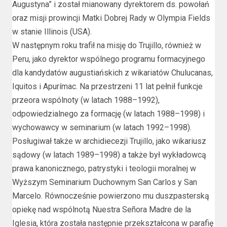
Augustyna” i został mianowany dyrektorem ds. powołań
oraz misji prowincji Matki Dobrej Rady w Olympia Fields
w stanie Illinois (USA).
W następnym roku trafił na misję do Trujillo, również w
Peru, jako dyrektor wspólnego programu formacyjnego
dla kandydatów augustiańskich z wikariatów Chulucanas,
Iquitos i Apurímac. Na przestrzeni 11 lat pełnił funkcje
przeora wspólnoty (w latach 1988–1992),
odpowiedzialnego za formację (w latach 1988–1998) i
wychowawcy w seminarium (w latach 1992–1998).
Posługiwał także w archidiecezji Trujillo, jako wikariusz
sądowy (w latach 1989–1998) a także był wykładowcą
prawa kanonicznego, patrystyki i teologii moralnej w
Wyższym Seminarium Duchownym San Carlos y San
Marcelo. Równocześnie powierzono mu duszpasterską
opiekę nad wspólnotą Nuestra Señora Madre de la
Iglesia, która została następnie przekształcona w parafię