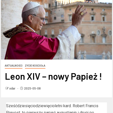
AKTUALNOŚCI
ŻYCIE KOŚCIOŁA
Leon XIV – nowy Papież !
xdar
2025-05-08
Sześćdziesięciodziewięcioletni kard. Robert Francis
Prevost, to pierwszy papież augustianin i drugi po