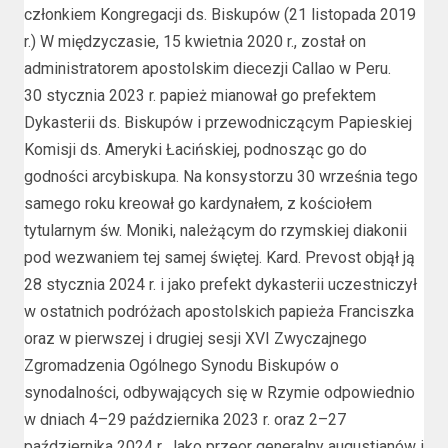
członkiem Kongregacji ds. Biskupów (21 listopada 2019
r.) W międzyczasie, 15 kwietnia 2020 r., został on
administratorem apostolskim diecezji Callao w Peru.
30 stycznia 2023 r. papież mianował go prefektem
Dykasterii ds. Biskupów i przewodniczącym Papieskiej
Komisji ds. Ameryki Łacińskiej, podnosząc go do
godności arcybiskupa. Na konsystorzu 30 września tego
samego roku kreował go kardynałem, z kościołem
tytularnym św. Moniki, należącym do rzymskiej diakonii
pod wezwaniem tej samej świętej. Kard. Prevost objął ją
28 stycznia 2024 r. i jako prefekt dykasterii uczestniczył
w ostatnich podróżach apostolskich papieża Franciszka
oraz w pierwszej i drugiej sesji XVI Zwyczajnego
Zgromadzenia Ogólnego Synodu Biskupów o
synodalności, odbywających się w Rzymie odpowiednio
w dniach 4–29 października 2023 r. oraz 2–27
października 2024 r. Jako przeor generalny augustianów i