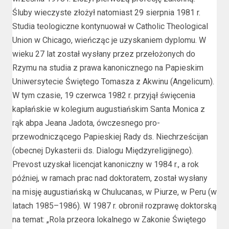
Śluby wieczyste złożył natomiast 29 sierpnia 1981 r.
Studia teologiczne kontynuował w Catholic Theological
Union w Chicago, wieńcząc je uzyskaniem dyplomu. W
wieku 27 lat został wysłany przez przełożonych do
Rzymu na studia z prawa kanonicznego na Papieskim
Uniwersytecie Świętego Tomasza z Akwinu (Angelicum).
W tym czasie, 19 czerwca 1982 r. przyjął święcenia
kapłańskie w kolegium augustiańskim Santa Monica z
rąk abpa Jeana Jadota, ówczesnego pro-
przewodniczącego Papieskiej Rady ds. Niechrześcijan
(obecnej Dykasterii ds. Dialogu Międzyreligijnego).
Prevost uzyskał licencjat kanoniczny w 1984 r., a rok
później, w ramach prac nad doktoratem, został wysłany
na misję augustiańską w Chulucanas, w Piurze, w Peru (w
latach 1985–1986). W 1987 r. obronił rozprawę doktorską
na temat: „Rola przeora lokalnego w Zakonie Świętego