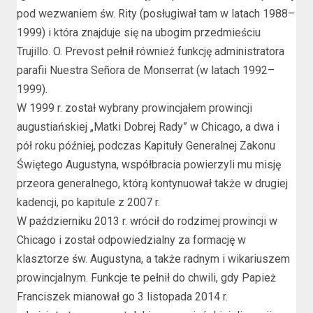
pod wezwaniem św. Rity (posługiwał tam w latach 1988–
1999) i która znajduje się na ubogim przedmieściu
Trujillo. O. Prevost pełnił również funkcję administratora
parafii Nuestra Señora de Monserrat (w latach 1992–
1999).
W 1999 r. został wybrany prowincjałem prowincji
augustiańskiej „Matki Dobrej Rady” w Chicago, a dwa i
pół roku później, podczas Kapituły Generalnej Zakonu
Świętego Augustyna, współbracia powierzyli mu misję
przeora generalnego, którą kontynuował także w drugiej
kadencji, po kapitule z 2007 r.
W październiku 2013 r. wrócił do rodzimej prowincji w
Chicago i został odpowiedzialny za formację w
klasztorze św. Augustyna, a także radnym i wikariuszem
prowincjalnym. Funkcje te pełnił do chwili, gdy Papież
Franciszek mianował go 3 listopada 2014 r.