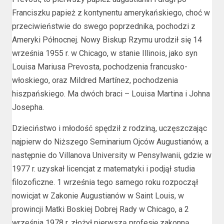
Franciszku papież z kontynentu amerykańskiego, choć w
przeciwieństwie do swego poprzednika, pochodzi z
Ameryki Północnej. Nowy Biskup Rzymu urodził się 14
września 1955 r. w Chicago, w stanie Illinois, jako syn
Louisa Mariusa Prevosta, pochodzenia francusko-
włoskiego, oraz Mildred Martínez, pochodzenia
hiszpańskiego. Ma dwóch braci – Louisa Martina i Johna
Josepha.
Dzieciństwo i młodość spędził z rodziną, uczęszczając
najpierw do Niższego Seminarium Ojców Augustianów, a
następnie do Villanova University w Pensylwanii, gdzie w
1977 r. uzyskał licencjat z matematyki i podjął studia
filozoficzne. 1 września tego samego roku rozpoczął
nowicjat w Zakonie Augustianów w Saint Louis, w
prowincji Matki Boskiej Dobrej Rady w Chicago, a 2
września 1978 r. złożył pierwszą profesję zakonną.