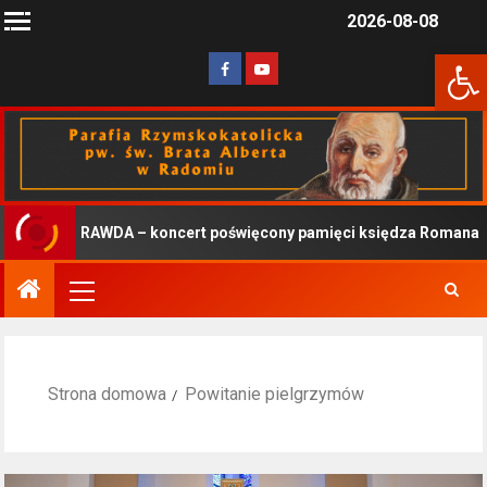
2026-08-08
Otwórz 
PRAWDA – koncert poświęcony pamięci księdza Romana Kotl
Strona domowa
Powitanie pielgrzymów