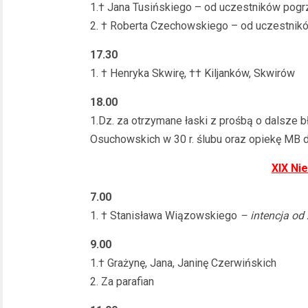
1.† Jana Tusińskiego – od uczestników pog
2. † Roberta Czechowskiego – od uczestnik
17.30
1. † Henryka Skwirę, †† Kiljanków, Skwirów
18.00
1.Dz. za otrzymane łaski z prośbą o dalsze b
Osuchowskich w 30 r. ślubu oraz opiekę MB d
XIX Nie
7.00
1. † Stanisława Wiązowskiego
– intencja od
9.00
1.† Grażynę, Jana, Janinę Czerwińskich
2. Za parafian