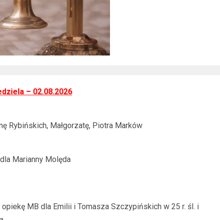
iedziela – 02.08.2026
annę Rybińskich, Małgorzatę, Piotra Marków
 dla Marianny Molęda
 opiekę MB dla Emilii i Tomasza Szczypińskich w 25 r. śl. i
a