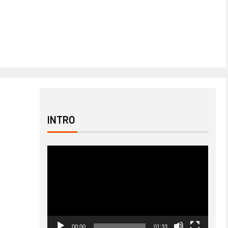
INTRO
Odtwarzacz
video
00:00
01:33