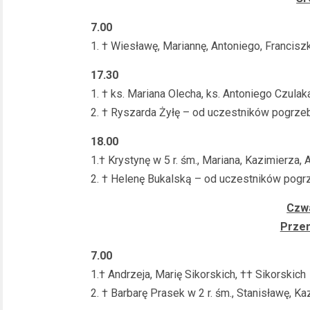
7.00
1. † Wiesławę, Mariannę, Antoniego, Francisz
17.30
1. † ks. Mariana Olecha, ks. Antoniego Czulak
2. † Ryszarda Żyłę – od uczestników pogrze
18.00
1.† Krystynę w 5 r. śm., Mariana, Kazimierza,
2. † Helenę Bukalską – od uczestników pogr
Czwa
Przem
7.00
1.† Andrzeja, Marię Sikorskich, †† Sikorskich
2. † Barbarę Prasek w 2 r. śm., Stanisławę, 