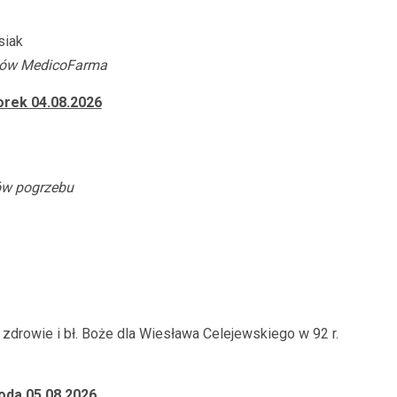
siak
ków MedicoFarma
rek 04.08.2026
ów pogrzebu
zdrowie i bł. Boże dla Wiesława Celejewskiego w 92 r.
oda 05.08
.2026