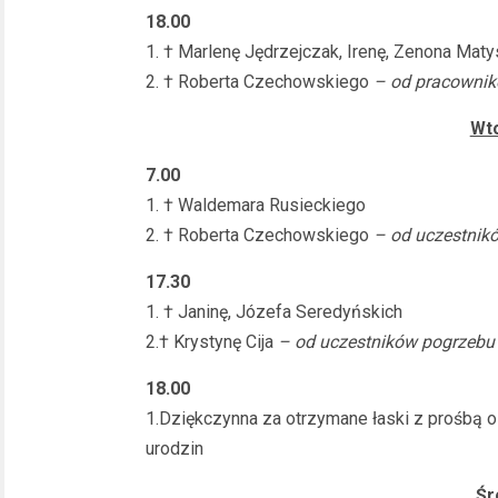
18.00
1. † Marlenę Jędrzejczak, Irenę, Zenona Maty
2. † Roberta Czechowskiego
– od pracowni
Wto
7.00
1. † Waldemara Rusieckiego
2. † Roberta Czechowskiego
– od uczestnik
17.30
1. † Janinę, Józefa Seredyńskich
2.† Krystynę Cija
– od uczestników pogrzebu
18.00
1.Dziękczynna za otrzymane łaski z prośbą o 
urodzin
Śr