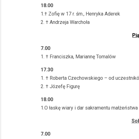
18.00
1.† Zofię w 17 r. śm., Henryka Aderek
2. † Andrzeja Warchoła
Pi
7.00
1. † Franciszka, Mariannę Tomalów
17.30
1. † Roberta Czechowskiego – od uczestnik
2. † Józefę Figurę
18.00
1.O łaskę wiary i dar sakramentu małżeństwa
So
7.00