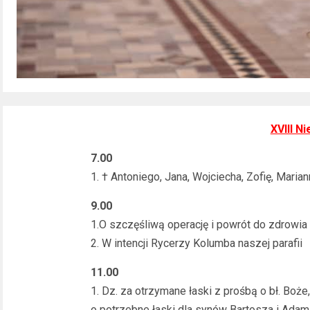
XVIII N
7.00
1. † Antoniego, Jana, Wojciecha, Zofię, Mari
9.00
1.O szczęśliwą operację i powrót do zdrowia
2. W intencji Rycerzy Kolumba naszej parafii
11.00
1. Dz. za otrzymane łaski z prośbą o bł. Boże,
o potrzebne łaski dla synów Bartosza i Adam