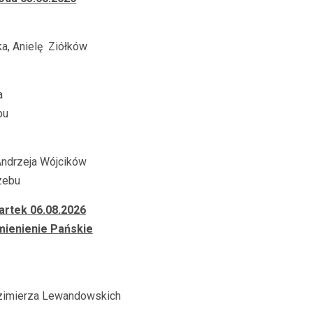
ka, Anielę Ziółków
a
bu
 Andrzeja Wójcików
zebu
rtek 06.08.2026
ienienie Pańskie
Kazimierza Lewandowskich