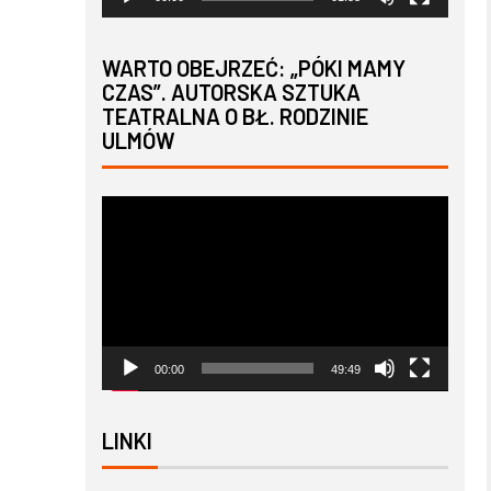
WARTO OBEJRZEĆ: „PÓKI MAMY
CZAS”. AUTORSKA SZTUKA
TEATRALNA O BŁ. RODZINIE
ULMÓW
Odtwarzacz
video
00:00
49:49
LINKI