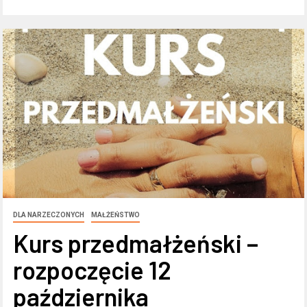
DLA NARZECZONYCH
MAŁŻEŃSTWO
Kurs przedmałżeński –
rozpoczęcie 12
października