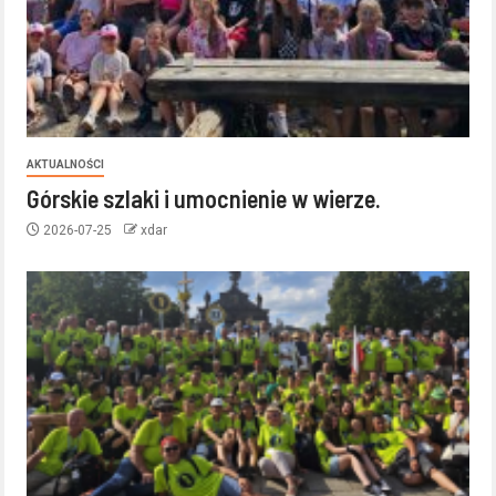
AKTUALNOŚCI
Górskie szlaki i umocnienie w wierze.
2026-07-25
xdar