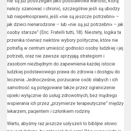
nie są już postrzegani jako podstawowa wartość, którą
należy szanować i chronić, szczególnie jeśli są ubodzy
lub niepełnosprawni, jeśli «nie są jeszcze potrzebni» –
jak dzieci nienarodzone – lub «nie są już potrzebni» – jak
osoby starsze” (Enc. Fratelli tutti, 18). Niestety, logika ta
przenika również niektóre wybory polityczne, które nie
potrafią w centrum umieścić godności osoby ludzkiej i jej
potrzeb, oraz nie zawsze sprzyjają strategiom i
zasobom niezbędnym do zapewnienia każdej istocie
ludzkiej podstawowego prawa do zdrowia i dostępu do
leczenia. Jednocześnie, porzucanie osób słabych i ich
samotność są potęgowane także przez ograniczenie
opieki wyłącznie do usług zdrowotnych, bez mądrego
wspierania ich przez „przymierze terapeutyczne” między
lekarzem, pacjentem i członkiem rodziny.
Warto, abyśmy raz jeszcze usłyszeli to biblijne słowo: