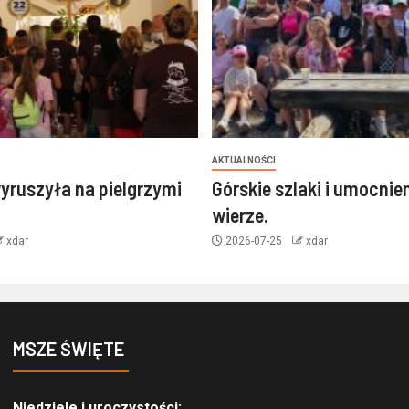
AKTUALNOŚCI
yruszyła na pielgrzymi
Górskie szlaki i umocnie
wierze.
xdar
2026-07-25
xdar
MSZE ŚWIĘTE
Niedziele i uroczystości: