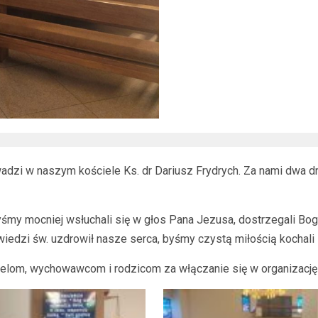
owadzi w naszym kościele Ks. dr Dariusz Frydrych. Za nami dwa
y mocniej wsłuchali się w głos Pana Jezusa, dostrzegali Boga, 
edzi św. uzdrowił nasze serca, byśmy czystą miłością kochali B
ielom, wychowawcom i rodzicom za włączanie się w organizację r