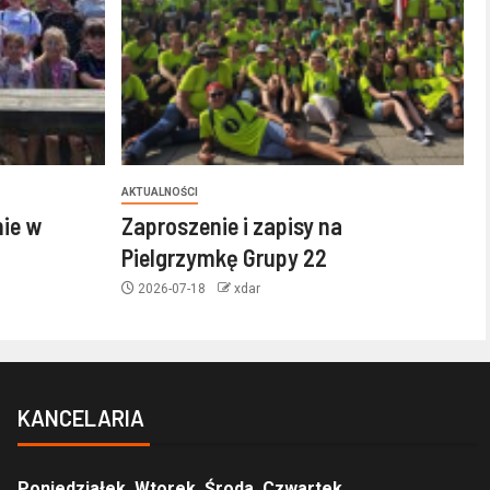
AKTUALNOŚCI
nie w
Zaproszenie i zapisy na
Pielgrzymkę Grupy 22
2026-07-18
xdar
KANCELARIA
Poniedziałek, Wtorek, Środa, Czwartek