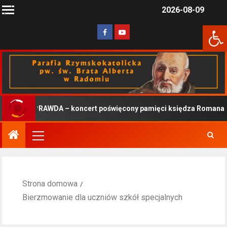
2026-08-09
Otwórz 
PRAWDA – koncert poświęcony pamięci księdza Romana Kotlarz
Strona domowa
Bierzmowanie dla uczniów szkół specjalnych