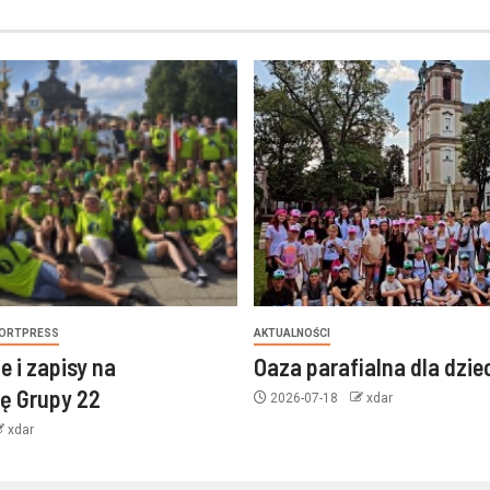
ORTPRESS
AKTUALNOŚCI
e i zapisy na
Oaza parafialna dla dzie
ę Grupy 22
2026-07-18
xdar
xdar