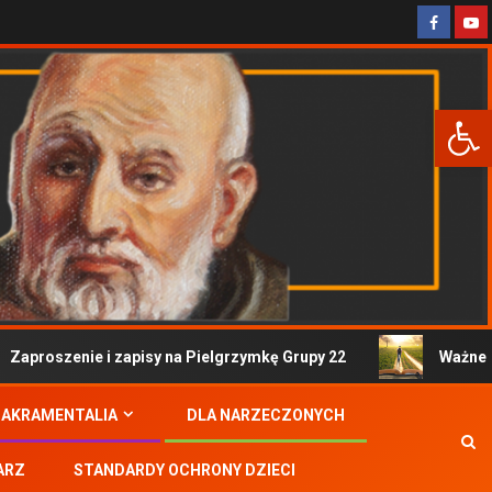
Otwórz 
roszenie i zapisy na Pielgrzymkę Grupy 22
Ważne infor
SAKRAMENTALIA
DLA NARZECZONYCH
ARZ
STANDARDY OCHRONY DZIECI