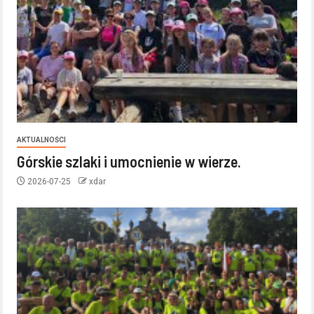
AKTUALNOŚCI
Górskie szlaki i umocnienie w wierze.
2026-07-25
xdar