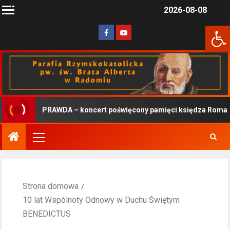
2026-08-08
Otwórz 
PRAWDA – koncert poświęcony pamięci księdza Romana 
Strona domowa
10 lat Wspólnoty Odnowy w Duchu Świętym
BENEDICTUS