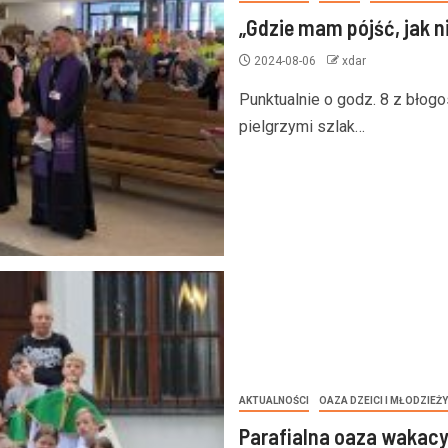
„Gdzie mam pójść, jak n
2024-08-06
xdar
Punktualnie o godz. 8 z błog
pielgrzymi szlak…
AKTUALNOŚCI
OAZA DZEICI I MŁODZIEŻY
Parafialna oaza wakacy