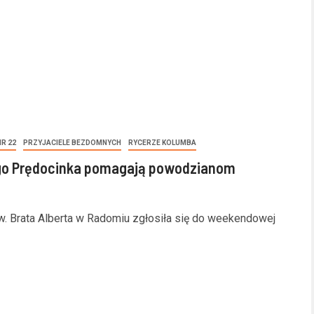
R 22
PRZYJACIELE BEZDOMNYCH
RYCERZE KOLUMBA
ego Prędocinka pomagają powodzianom
św. Brata Alberta w Radomiu zgłosiła się do weekendowej