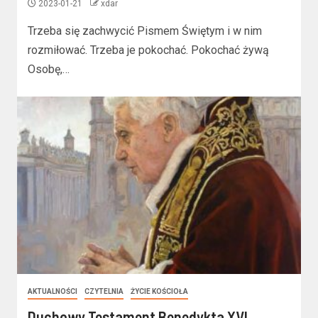
2023-01-21
xdar
Trzeba się zachwycić Pismem Świętym i w nim
rozmiłować. Trzeba je pokochać. Pokochać żywą
Osobę,…
AKTUALNOŚCI
CZYTELNIA
ŻYCIE KOŚCIOŁA
Duchowy Testament Benedykta XVI